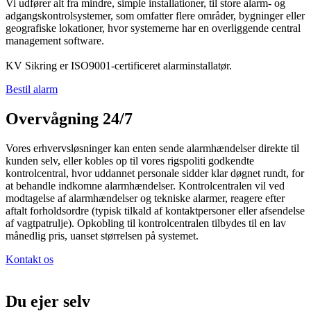
Vi udfører alt fra mindre, simple installationer, til store alarm- og
adgangskontrolsystemer, som omfatter flere områder, bygninger eller
geografiske lokationer, hvor systemerne har en overliggende central
management software.
KV Sikring er ISO9001-certificeret alarminstallatør.
Bestil alarm
Overvågning 24/7
Vores erhvervsløsninger kan enten sende alarmhændelser direkte til
kunden selv, eller kobles op til vores rigspoliti godkendte
kontrolcentral, hvor uddannet personale sidder klar døgnet rundt, for
at behandle indkomne alarmhændelser. Kontrolcentralen vil ved
modtagelse af alarmhændelser og tekniske alarmer, reagere efter
aftalt forholdsordre (typisk tilkald af kontaktpersoner eller afsendelse
af vagtpatrulje). Opkobling til kontrolcentralen tilbydes til en lav
månedlig pris, uanset størrelsen på systemet.
Kontakt os
Du ejer selv