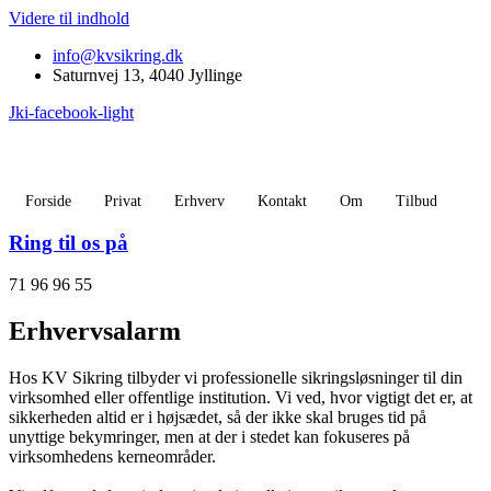
Videre til indhold
info@kvsikring.dk
Saturnvej 13, 4040 Jyllinge
Jki-facebook-light
Forside
Privat
Erhverv
Kontakt
Om
Tilbud
Ring til os på
71 96 96 55
Erhvervsalarm
Hos KV Sikring tilbyder vi professionelle sikringsløsninger til din
virksomhed eller offentlige institution. Vi ved, hvor vigtigt det er, at
sikkerheden altid er i højsædet, så der ikke skal bruges tid på
unyttige bekymringer, men at der i stedet kan fokuseres på
virksomhedens kerneområder.