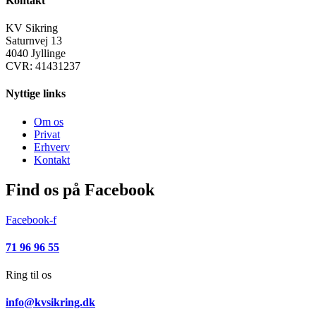
Kontakt
KV Sikring
Saturnvej 13
4040 Jyllinge
CVR: 41431237
Nyttige links
Om os
Privat
Erhverv
Kontakt
Find os på Facebook
Facebook-f
71 96 96 55
Ring til os
info@kvsikring.dk